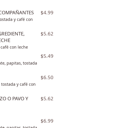
$4.99
ACOMPAÑANTES
tostada y café con
$5.62
GREDIENTE,
ECHE
 café con leche
$5.49
te, papitas, tostada
$6.50
, tostada y café con
$5.62
ZO O PAVO Y
$6.99
te, papitas, tostada