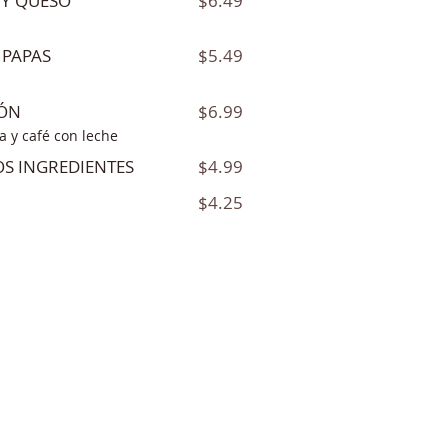
$6.49
 Y QUESO
$5.49
 PAPAS
$6.99
MÓN
da y café con leche
$4.99
OS INGREDIENTES
$4.25